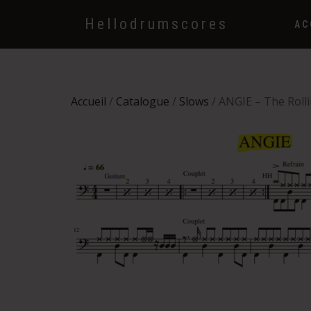
Hellodrumscores
AC
Accueil
/
Catalogue
/
Slows
/ ANGIE – The Roll