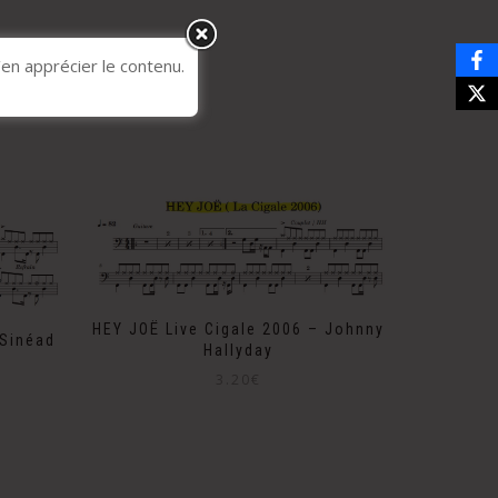
’en apprécier le contenu.
HEY JOË Live Cigale 2006 – Johnny
Sinéad
Hallyday
3.20
€