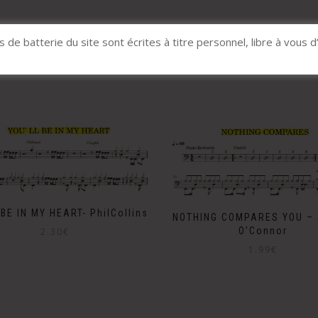
s de batterie du site sont écrites à titre personnel, libre à vous d
Produits apparentés
 BE IN MY HEART- PhilCollins
NOTHING COMPARES YOU – 
O’Connor
2.30
€
1.99
€