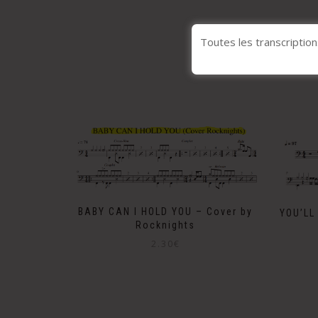
Toutes les transcription
BABY CAN I HOLD YOU – Cover by
YOU’LL
Rocknights
2.30
€