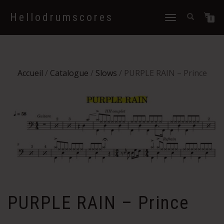
Hellodrumscores
Déplier
0
la
navigation
Accueil
/
Catalogue
/
Slows
/ PURPLE RAIN – Prince
PURPLE RAIN – Prince