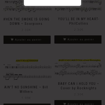
YOU’LL BE IN MY HEART-
WHEN THE SMOKE IS GOING
PhilCollins
DOWN – Scorpions
2.30
€
2.30
€
Ajouter au panier
Ajouter au panier
BABY CAN I HOLD YOU –
AIN’T NO SUNSHINE – Bill
Cover by Rocknights
Withers
2.30
€
1.99
€
Ajouter au panier