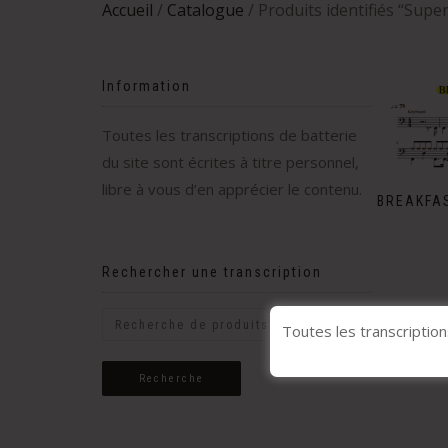
Accueil
/
Catalogue
/ Produits identifiés “Sup
Information
Toutes les transcriptions de batterie
du site sont écrites à titre personnel,
libre à vous d’en apprécier le contenu.
BREAKFAS
Rechercher une transcription
Toutes les transcription
Recherche