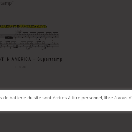
ertamp”
T IN AMERICA – Supertramp
1.99
€
s de batterie du site sont écrites à titre personnel, libre à vous d