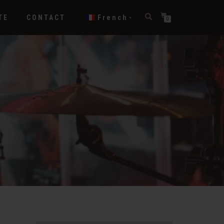
TE
CONTACT
French
0