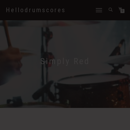
Hellodrumscores
Déplier
0
la
navigation
Simply Red