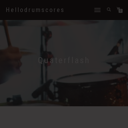
Hellodrumscores
Déplier
0
la
navigation
Quaterflash