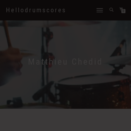
Hellodrumscores
Déplier
0
la
navigation
Matthieu Chedid