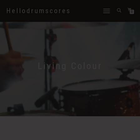
Hellodrumscores
Déplier
0
la
navigation
Living Colour