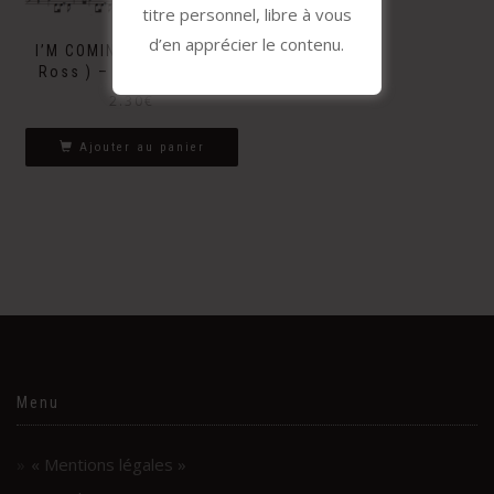
titre personnel, libre à vous
d’en apprécier le contenu.
I’M COMING OUT ( Diana
Ross ) – HSCC version
2.30
€
Ajouter au panier
Menu
« Mentions légales »