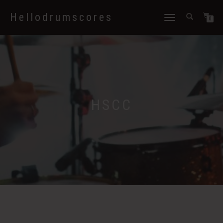
Hellodrumscores
Déplier
0
la
navigation
HSCC