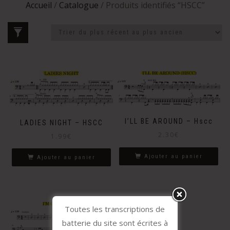
Accueil
/
Catalogue
/ Produits identifiés “HSCC”
I’LL BE AROUND – Hscc
LADIES NIGHT – HSCC
2.30
€
1.99
€
Ajouter au panier
Ajouter au panier
Toutes les transcriptions de
batterie du site sont écrites à