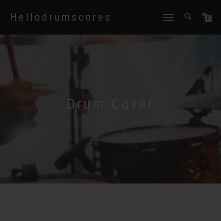
Hellodrumscores
Déplier
0
la
navigation
Drum Cover