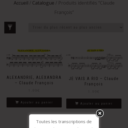
Accueil
/
Catalogue
/ Produits identifiés “Claude
François”
ALEXANDRIE, ALEXANDRA
JE VAIS A RIO – Claude
– Claude François
François
1.99
€
1.99
€
Ajouter au panier
Ajouter au panier
Toutes les transcriptions de