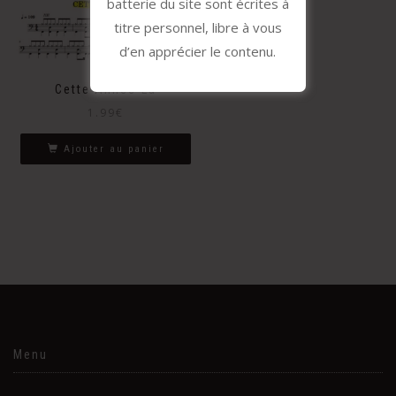
batterie du site sont écrites à
titre personnel, libre à vous
d’en apprécier le contenu.
Cette Année-Là
1.99
€
Ajouter au panier
Menu