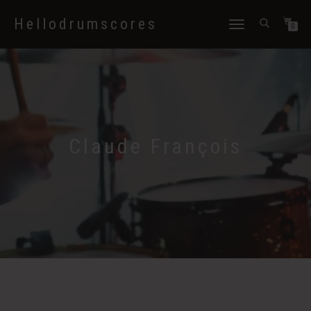
Hellodrumscores
Déplier
0
la
navigation
Claude François