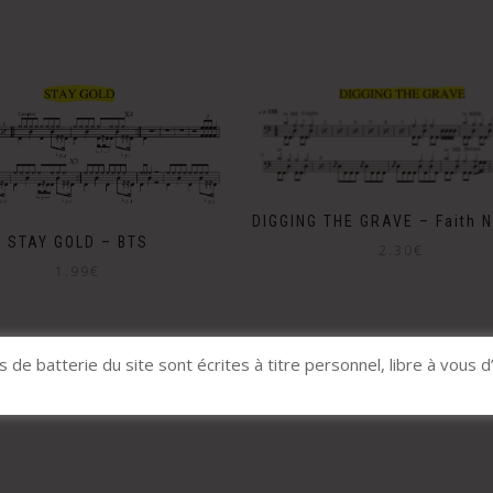
DIGGING THE GRAVE – Faith 
STAY GOLD – BTS
2.30
€
1.99
€
s de batterie du site sont écrites à titre personnel, libre à vous d