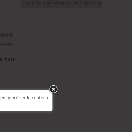
No More
’en apprécier le contenu.