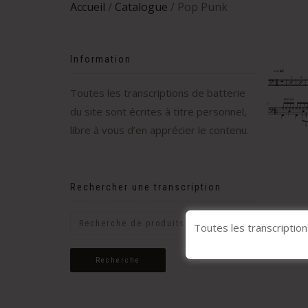
Accueil
/
Catalogue
/ Pop Punk
Information
Toutes les transcriptions de batterie
du site sont écrites à titre personnel,
libre à vous d’en apprécier le contenu.
Rechercher une transcription
Toutes les transcription
Recherche