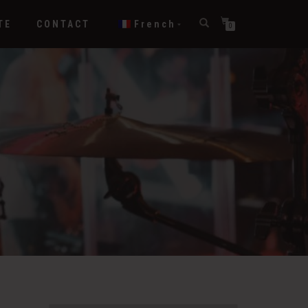
TE
CONTACT
French
0