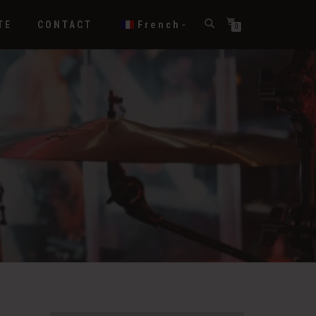
TE
CONTACT
French
0