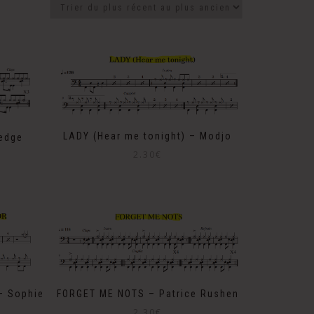
LADY (Hear me tonight) – Modjo
ledge
2.30
€
FORGET ME NOTS – Patrice Rushen
– Sophie
2.30
€