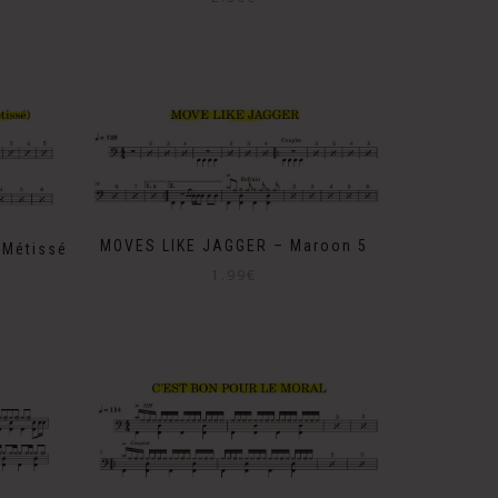
MOVES LIKE JAGGER – Maroon 5
 Métissé
1.99
€