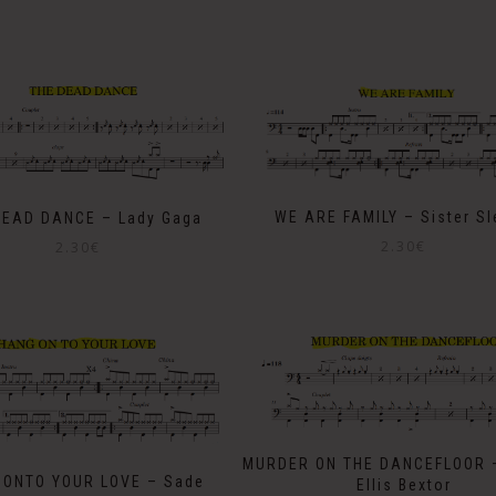
WE ARE FAMILY – Sister S
DEAD DANCE – Lady Gaga
2.30
€
2.30
€
MURDER ON THE DANCEFLOOR 
 ONTO YOUR LOVE – Sade
Ellis Bextor