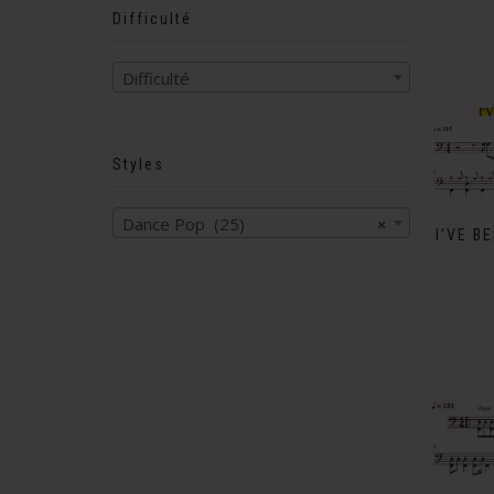
Difficulté
Difficulté
Styles
Dance Pop (25)
×
I’VE B