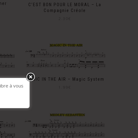
mer
C’EST BON POUR LE MORAL – La
Compagnie Créole
2.30
€
MAGIC IN THE AIR – Magic System
étissé
libre à vous
1.99
€