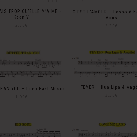
AIS TROP QU’ELLE M’AIME –
C’EST L’AMOUR – Léopold N
Keen V
Vous
2.30
€
2.30
€
FEVER – Dua Lipa & Ang
HAN YOU – Deep East Music
2.30
€
1.99
€