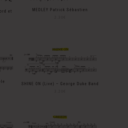
MEDLEY Patrick Sébastien
ord et
2.30
€
èle
SHINE ON (Live) – George Duke Band
3.20
€