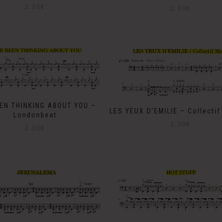
2.30
€
2.30
€
EEN THINKING ABOUT YOU –
LES YEUX D’EMILIE – Collectif
Londonbeat
2.30
€
2.30
€