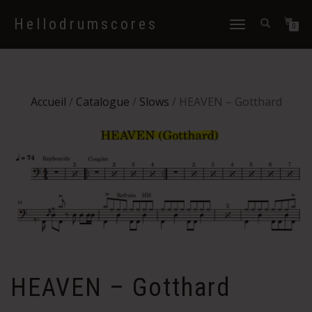
Hellodrumscores
Déplier
0
la
navigation
Accueil
/
Catalogue
/
Slows
/ HEAVEN – Gotthard
HEAVEN – Gotthard