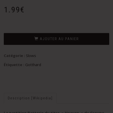
1.99
€
AJOUTER AU PANIER
Catégorie :
Slows
Étiquette :
Gotthard
Description [Wikipedia]
La partition Batterie du titre » Heaven
» du Groupe