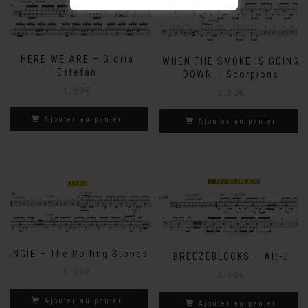
HERE WE ARE – Gloria
WHEN THE SMOKE IS GOING
Estefan
DOWN – Scorpions
1.99
€
2.30
€
Ajouter au panier
Ajouter au panier
ANGIE – The Rolling Stones
BREEZEBLOCKS – Alt-J
1.99
€
2.30
€
Ajouter au panier
Ajouter au panier