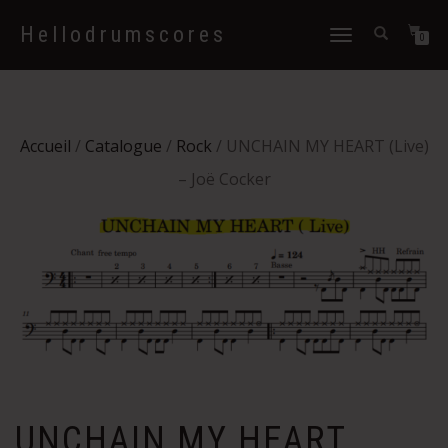
Hellodrumscores
Déplier
0
la
navigation
Accueil
/
Catalogue
/
Rock
/ UNCHAIN MY HEART (Live)
– Joë Cocker
UNCHAIN MY HEART