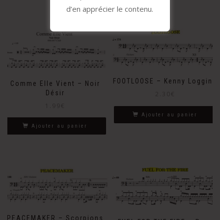
d’en apprécier le contenu.
FOOTLOOSE – Kenny Loggins
Comme Elle Vient – Noir
Désir
2.30
€
1.99
€
Ajouter au panier
Ajouter au panier
PEACEMAKER – Scorpions