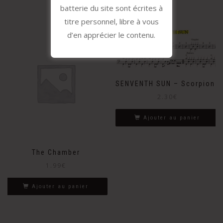
batterie du site sont écrites à
titre personnel, libre à vous
d’en apprécier le contenu.
SENVENTH SUN – Scorpions
2.30
€
Ajouter au panier
The Chamber
1.99
€
Ajouter au panier