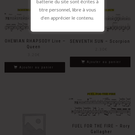
batterie du site sont écrites à
titre personnel, libre à vous
d’en apprécier le contenu.
BOHEMIAN RHAPSODY Live –
SENVENTH SUN – Scorpions
Queen
2.30
€
3.20
€
Ajouter au panier
Ajouter au panier
FUEL FOR THE FIRE – Rory
Gallagher