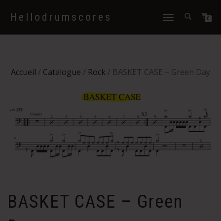
Hellodrumscores
Déplier
0
la
navigation
Accueil
/
Catalogue
/
Rock
/ BASKET CASE – Green Day
BASKET CASE – Green