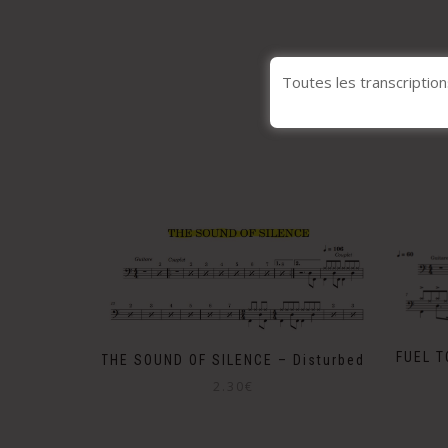
Toutes les transcription
FUEL T
THE SOUND OF SILENCE – Disturbed
2.30
€