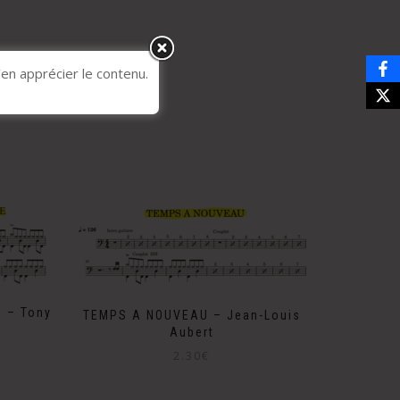
’en apprécier le contenu.
E – Tony
TEMPS A NOUVEAU – Jean-Louis
Aubert
2.30
€