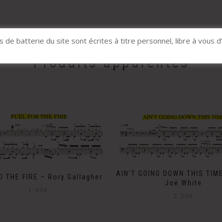
s de batterie du site sont écrites à titre personnel, libre à vous d
Produits apparentés
AIN’T GOING DOWN THIS TIM
O THE FIRE – Rory Gallagher
Joë White
1.99
€
2.30
€