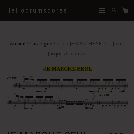
Hellodrumscores
Déplier
0
la
navigation
Accueil
/
Catalogue
/
Pop
/ JE MARCHE SEUL – Jean-
Jacques Goldman