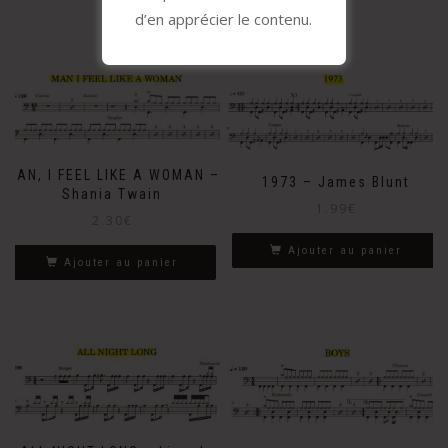
d’en apprécier le contenu.
MAN, I FEEL LIKE A WOMAN –
1973 – James Blunt
Shania Twain
1.99
€
2.30
€
Ajouter au panier
Ajouter au panier