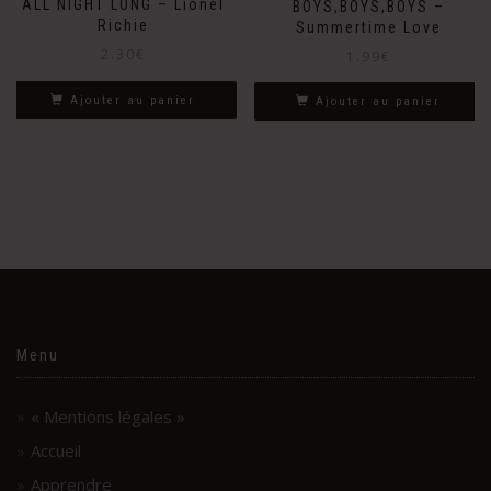
ALL NIGHT LONG – Lionel
BOYS,BOYS,BOYS –
Richie
Summertime Love
2.30
€
1.99
€
Ajouter au panier
Ajouter au panier
Menu
« Mentions légales »
Accueil
Apprendre