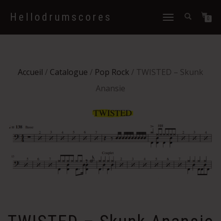
Hellodrumscores
Déplier
0
la
navigation
Accueil
/
Catalogue
/
Pop Rock
/ TWISTED – Skunk
Anansie