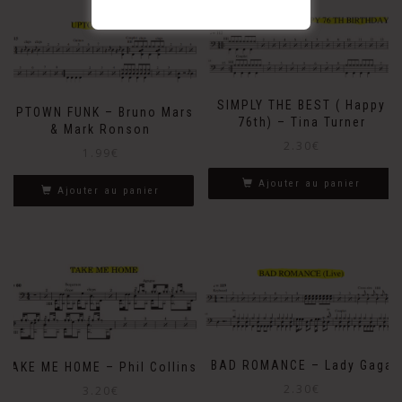
SIMPLY THE BEST ( Happy
UPTOWN FUNK – Bruno Mars
76th) – Tina Turner
& Mark Ronson
2.30
€
1.99
€
Ajouter au panier
Ajouter au panier
BAD ROMANCE – Lady Gaga
TAKE ME HOME – Phil Collins
2.30
€
3.20
€