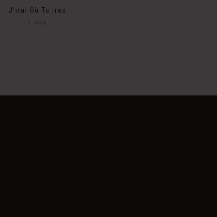
J’irai Où Tu Iras
1.99
€