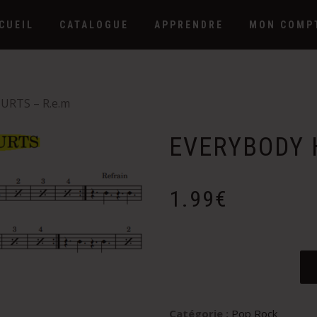
CUEIL
CATALOGUE
APPRENDRE
MON COMP
URTS – R.e.m
EVERYBODY 
1.99
€
Catégorie :
Pop Rock