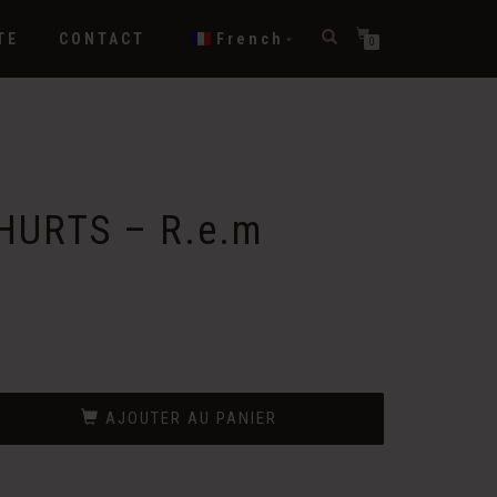
TE
CONTACT
French
0
HURTS – R.e.m
AJOUTER AU PANIER