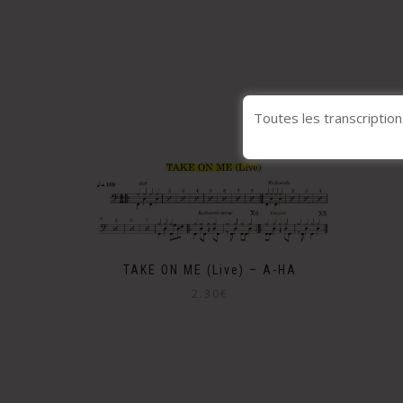
Toutes les transcription
TAKE ON ME (Live) – A-HA
2.30
€