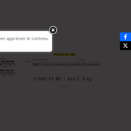
’en apprécier le contenu.
STAND BY ME – Ben E. King
1.99
€
n