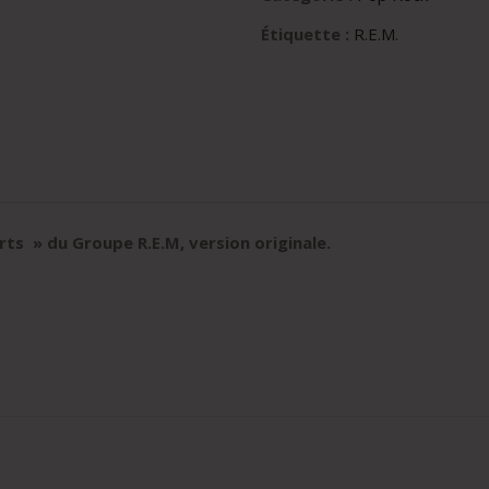
Étiquette :
R.E.M.
urts
» du Groupe R.E.M, version originale
.