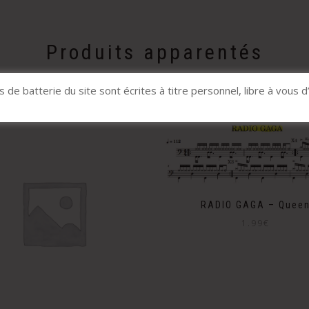
Produits apparentés
s de batterie du site sont écrites à titre personnel, libre à vous d
RADIO GAGA – Quee
1.99
€