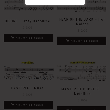
FEAR OF THE DARK – Iron
DESIRE – Ozzy Osbourne
Maiden
2.30
€
3.20
€
Ajouter au panier
Ajouter au panier
HYSTERIA – Muse
MASTER OF PUPPETS –
Metallica
2.30
€
5.00
€
Ajouter au panier