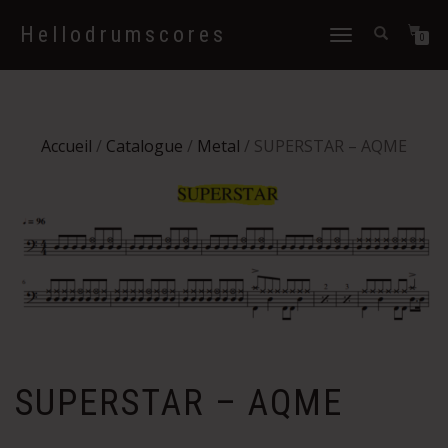
Hellodrumscores
Déplier
0
la
navigation
Accueil
/
Catalogue
/
Metal
/ SUPERSTAR – AQME
SUPERSTAR – AQME