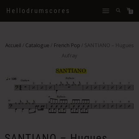
Hellodrumscores
Déplier
0
la
navigation
Accueil
/
Catalogue
/
French Pop
/ SANTIANO – Hugues
Aufray
SANTIANO – Hugues