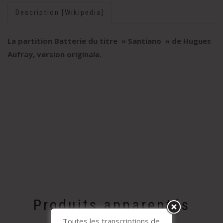
Description [Wikipedia]
La partition Batterie du titre » Santiano
» de Hugues
Aufray, version originale
.
Produits apparentés
Toutes les transcriptions de