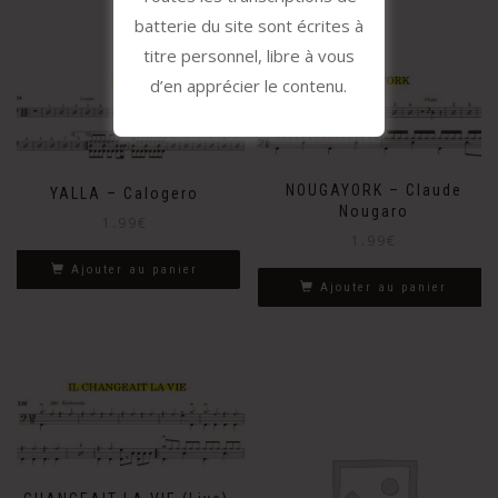
batterie du site sont écrites à
titre personnel, libre à vous
d’en apprécier le contenu.
NOUGAYORK – Claude
YALLA – Calogero
Nougaro
1.99
€
1.99
€
Ajouter au panier
Ajouter au panier