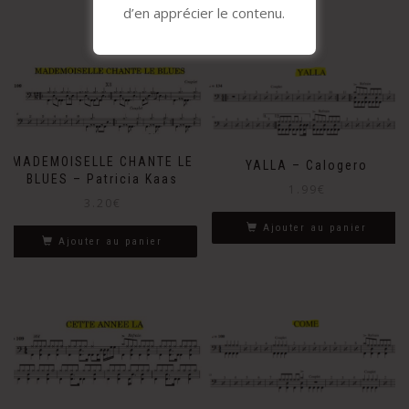
d’en apprécier le contenu.
MADEMOISELLE CHANTE LE
YALLA – Calogero
BLUES – Patricia Kaas
1.99
€
3.20
€
Ajouter au panier
Ajouter au panier