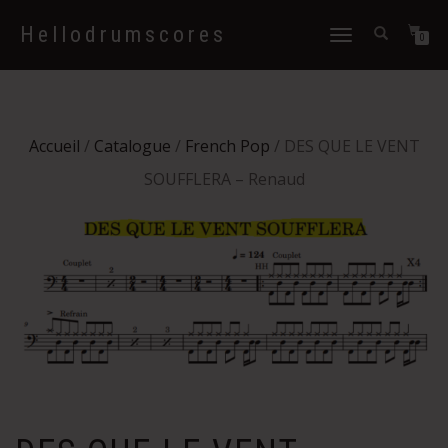
Hellodrumscores
Déplier
0
la
navigation
Accueil
/
Catalogue
/
French Pop
/ DES QUE LE VENT
SOUFFLERA – Renaud