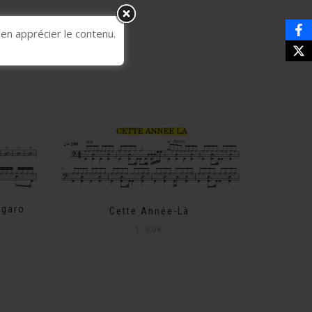
’en apprécier le contenu.
ugaro
Cette Année-Là
1.99
€