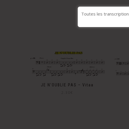
Toutes les transcription
JE N’OUBLIE PAS – Vitaa
2.30
€