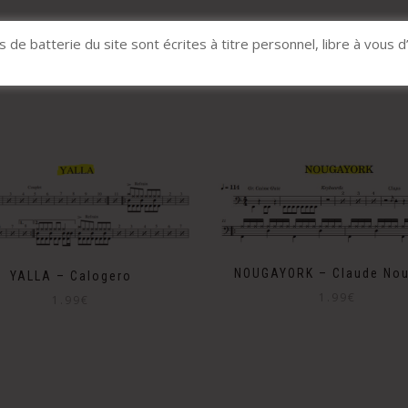
s de batterie du site sont écrites à titre personnel, libre à vous d
Produits apparentés
NOUGAYORK – Claude No
YALLA – Calogero
1.99
€
1.99
€